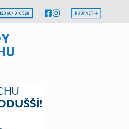
20 604 816 528
ROOFNET
DY
HU