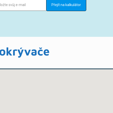
pokrývače