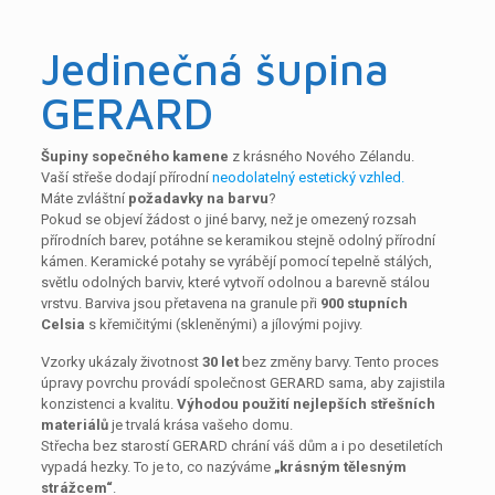
Jedinečná šupina
GERARD
Šupiny sopečného kamene
z krásného Nového Zélandu.
Vaší střeše dodají přírodní
neodolatelný estetický vzhled.
Máte zvláštní
požadavky na barvu
?
Pokud se objeví žádost o jiné barvy, než je omezený rozsah
přírodních barev, potáhne se keramikou stejně odolný přírodní
kámen. Keramické potahy se vyrábějí pomocí tepelně stálých,
světlu odolných barviv, které vytvoří odolnou a barevně stálou
vrstvu. Barviva jsou přetavena na granule při
900 stupních
Celsia
s křemičitými (skleněnými) a jílovými pojivy.
Vzorky ukázaly životnost
30 let
bez změny barvy. Tento proces
úpravy povrchu provádí společnost GERARD sama, aby zajistila
konzistenci a kvalitu.
Výhodou použití nejlepších střešních
materiálů
je trvalá krása vašeho domu.
Střecha bez starostí GERARD chrání váš dům a i po desetiletích
vypadá hezky. To je to, co nazýváme
„krásným tělesným
strážcem“
.